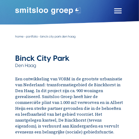
Skip
to
content
Smitsloo Groep
Expertise door ervaring
home
-
portfolio
-
binck city park den haag
Binck City Park
Den Haag
Een ontwikkeling van VORM in de grootste urbanisatie
van Nederland: transformatiegebied de Binckhorst in
Den Haag. In dit project zijn ca. 900 woningen
gerealiseerd. Smitsloo Groep heeft hier de
commerciële plint van 1.000 m2 verworven en in Albert
Heijn een sterke partner gevonden die in de behoeften
en leefbaarheid van het gebied voorziet. Het
naastgelegen kasteel, De Binckhorst (tevens
eigendom), is verhuurd aan Kindergarden en vervult
eveneens een belangrijke (sociale) gebiedsfunctie.