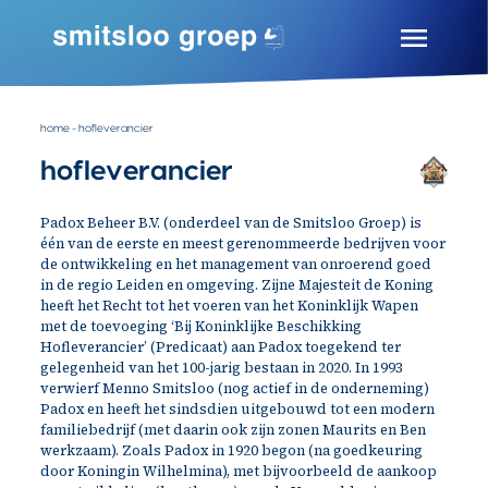
Skip
to
content
Smitsloo Groep
Expertise door ervaring
home
-
hofleverancier
hofleverancier
Padox Beheer B.V. (onderdeel van de Smitsloo Groep) is
één van de eerste en meest gerenommeerde bedrijven voor
de ontwikkeling en het management van onroerend goed
in de regio Leiden en omgeving. Zijne Majesteit de Koning
heeft het Recht tot het voeren van het Koninklijk Wapen
met de toevoeging ‘Bij Koninklijke Beschikking
Hofleverancier’ (Predicaat) aan Padox toegekend ter
gelegenheid van het 100-jarig bestaan in 2020. In 1993
verwierf Menno Smitsloo (nog actief in de onderneming)
Padox en heeft het sindsdien uitgebouwd tot een modern
familiebedrijf (met daarin ook zijn zonen Maurits en Ben
werkzaam). Zoals Padox in 1920 begon (na goedkeuring
door Koningin Wilhelmina), met bijvoorbeeld de aankoop