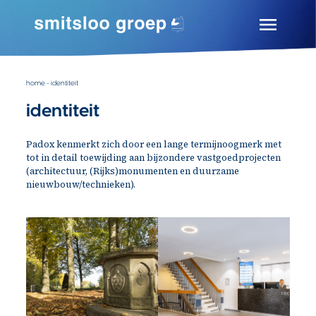
Skip
to
content
Smitsloo Groep
Expertise door ervaring
home
-
identiteit
identiteit
Padox kenmerkt zich door een lange termijnoogmerk met
tot in detail toewijding aan bijzondere vastgoedprojecten
(architectuur, (Rijks)monumenten en duurzame
nieuwbouw/technieken).